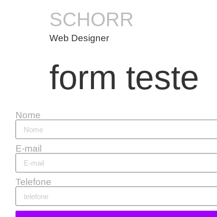
SCHORR
Web Designer
form teste
Nome
E-mail
Telefone